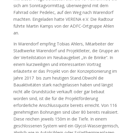
sich am Sonntagvormittag, überwiegend mit dem
Fahrrad oder Pedelec, auf den Weg nach Warendorf
machten. Eingeladen hatte VERENA e.V. Die Radtour
führte Martin Kamps von der ADFC-Ortgruppe Ahlen
an.
In Warendorf empfing Tobias Ahlers, Mitarbeiter der
Stadtwerke Warendorf und Projektleiter, die Gruppe an
der Verteilstation im Neubaugebiet „In de Brinke“. In
einem kurzweiligen und interessanten Vortrag
erläuterte er das Projekt von der Konzeptionierung im
Jahre 2017 bis zum heutigen Stand.Obwohl die
Bauaktivitäten stark nachgelassen haben und längst
nicht alle Grundstücke verkauft oder gar bebaut
worden sind, ist die für die Projektförderung
erforderliche Anschlussquote bereits erreicht. Von 116
genehmigten Bohrungen sind über 80 bereits realisiert.
Diese reichen jeweils 150m in die Tiefe. In einem
geschlossenen System wird ein Glycol-Wassergemisch,
ähnlich wie in Autokühlern oder Solarthermieanlagen,